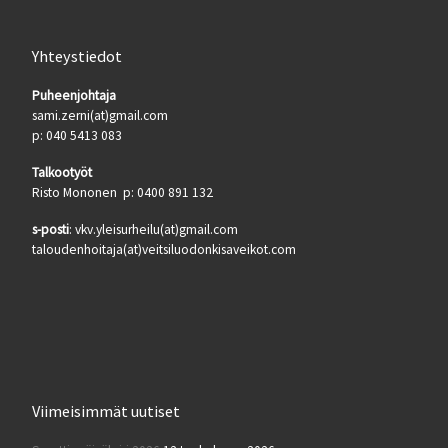
Yhteystiedot
Puheenjohtaja
sami.zerni(at)gmail.com
p: 040 5413 083
Talkootyöt
Risto Mononen p: 0400 891 132
s-posti
: vkv.yleisurheilu(at)gmail.com
taloudenhoitaja(at)veitsiluodonkisaveikot.com
Viimeisimmät uutiset