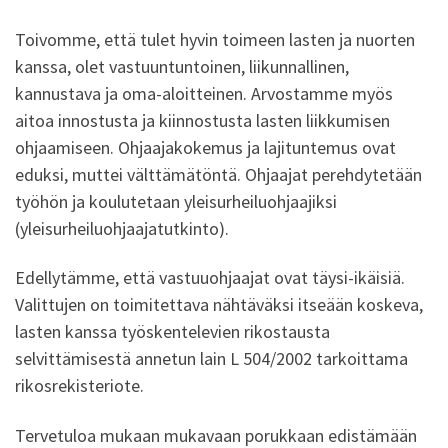
Toivomme, että tulet hyvin toimeen lasten ja nuorten
kanssa, olet vastuuntuntoinen, liikunnallinen,
kannustava ja oma-aloitteinen. Arvostamme myös
aitoa innostusta ja kiinnostusta lasten liikkumisen
ohjaamiseen. Ohjaajakokemus ja lajituntemus ovat
eduksi, muttei välttämätöntä. Ohjaajat perehdytetään
työhön ja koulutetaan yleisurheiluohjaajiksi
(yleisurheiluohjaajatutkinto).
Edellytämme, että vastuuohjaajat ovat täysi-ikäisiä.
Valittujen on toimitettava nähtäväksi itseään koskeva,
lasten kanssa työskentelevien rikostausta
selvittämisestä annetun lain L 504/2002 tarkoittama
rikosrekisteriote.
Tervetuloa mukaan mukavaan porukkaan edistämään