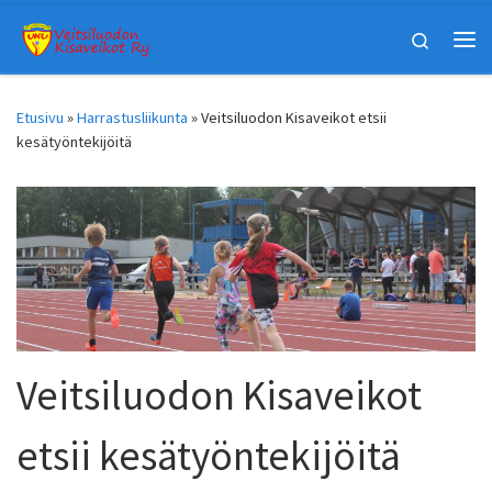
Skip to content
Search
Vali
Etusivu
»
Harrastusliikunta
»
Veitsiluodon Kisaveikot etsii
kesätyöntekijöitä
Veitsiluodon Kisaveikot
etsii kesätyöntekijöitä