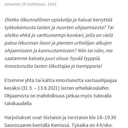
Julkaistu
20 huhtikuun, 2021
Oletko liikunnallinen opiskelija ja haluat kerryttää
työkokemusta lasten ja nuorten ohjaamisesta? Tai
oletko ehkä jo varttuneempi konkari, jolla on vielä
paloa liikunnan iloon ja pienten urheilijan alkujen
ohjaamiseen ja kannustamiseen? Niin tai näin, me
saatamme kaivata juuri sinua: hyvää tyyppiä,
innostunutta lasten liikuttajaa ja tsempparia!
Etsimme yhtä tai kahta innostunutta vastuuohjaajaa
kesäksi (31.5. – 13.8.2021) lasten urheilukouluihin.
Ohjaamista on mahdollisuus jatkaa myös tulevalla
talvikaudella.
Harjoitukset ovat tiistaisin ja torstaisin klo 18–19.30
Sauvosaaren kentällä Kemissä. Työaika on 4 h/vko.