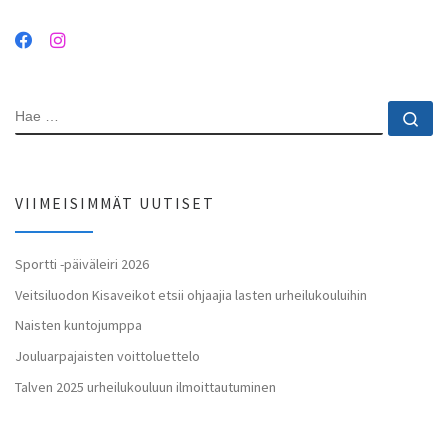
HAE
Ha
VIIMEISIMMÄT UUTISET
Sportti -päiväleiri 2026
Veitsiluodon Kisaveikot etsii ohjaajia lasten urheilukouluihin
Naisten kuntojumppa
Jouluarpajaisten voittoluettelo
Talven 2025 urheilukouluun ilmoittautuminen