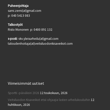
Puheenjohtaja
sami.zerni(at)gmail.com
p: 040 5413 083
Talkootyöt
Risto Mononen p: 0400 891 132
s-posti
: vkv.yleisurheilu(at)gmail.com
taloudenhoitaja(at)veitsiluodonkisaveikot.com
Viimeisimmät uutiset
Sportti -päiväleiri 2026
12 toukokuun, 2026
Veitsiluodon Kisaveikot etsii ohjaajia lasten urheilukouluihin
12
huhtikuun, 2026