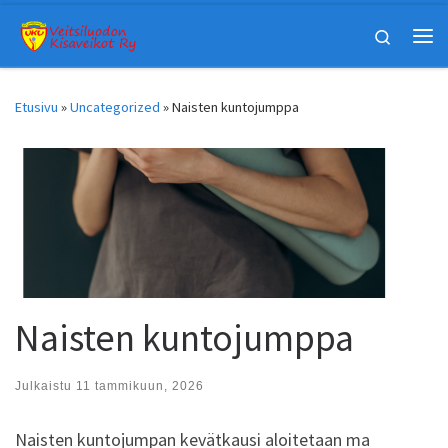
Skip to content
Search
Vali
Etusivu
»
Uncategorized
»
Naisten kuntojumppa
Naisten kuntojumppa
Julkaistu
11 tammikuun, 2026
Naisten kuntojumpan kevätkausi aloitetaan ma