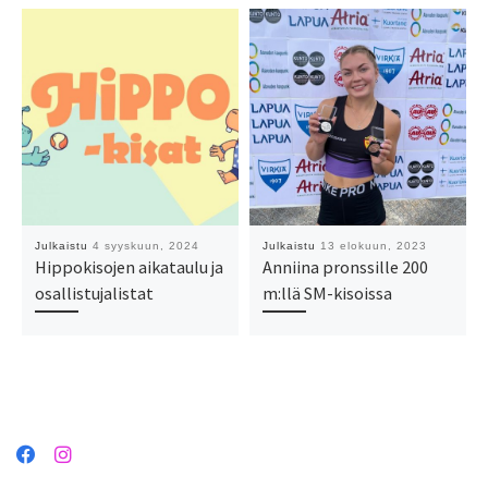
Julkaistu
4 syyskuun, 2024
Julkaistu
13 elokuun, 2023
Hippokisojen aikataulu ja
Anniina pronssille 200
osallistujalistat
m:llä SM-kisoissa