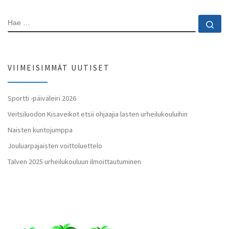
HAE
Ha
VIIMEISIMMÄT UUTISET
Sportti -päiväleiri 2026
Veitsiluodon Kisaveikot etsii ohjaajia lasten urheilukouluihin
Naisten kuntojumppa
Jouluarpajaisten voittoluettelo
Talven 2025 urheilukouluun ilmoittautuminen