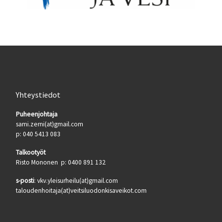
Yhteystiedot
Puheenjohtaja
sami.zerni(at)gmail.com
p: 040 5413 083
Talkootyöt
Risto Mononen p: 0400 891 132
s-posti
: vkv.yleisurheilu(at)gmail.com
taloudenhoitaja(at)veitsiluodonkisaveikot.com