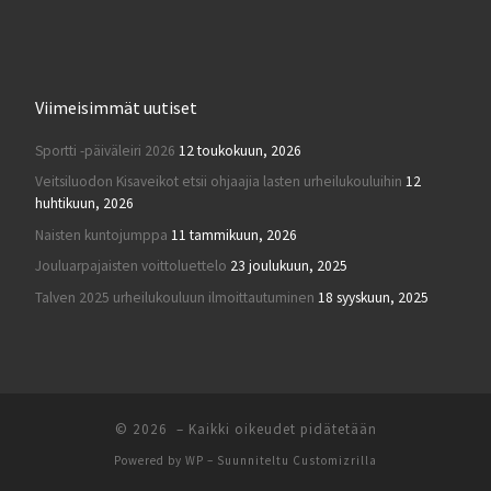
Viimeisimmät uutiset
Sportti -päiväleiri 2026
12 toukokuun, 2026
Veitsiluodon Kisaveikot etsii ohjaajia lasten urheilukouluihin
12
huhtikuun, 2026
Naisten kuntojumppa
11 tammikuun, 2026
Jouluarpajaisten voittoluettelo
23 joulukuun, 2025
Talven 2025 urheilukouluun ilmoittautuminen
18 syyskuun, 2025
© 2026
– Kaikki oikeudet pidätetään
Powered by
WP
– Suunniteltu
Customizrilla