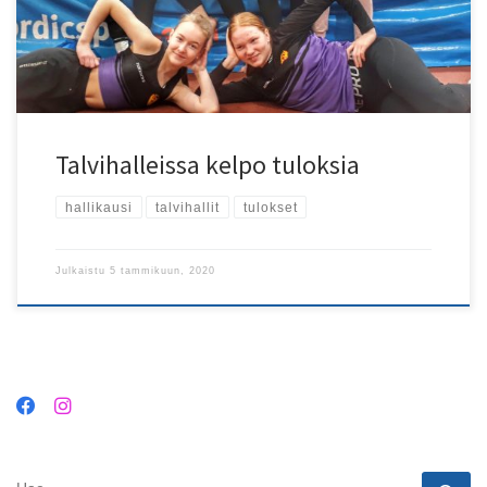
Bojang pyrähti finaalissa ajan 8,37, […]
Talvihalleissa kelpo tuloksia
hallikausi
talvihallit
tulokset
Julkaistu
5 tammikuun, 2020
HAE