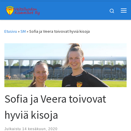
Skip to content
Search
Vali
Etusivu
»
SM
»
Sofia ja Veera toivovat hyviä kisoja
Sofia ja Veera toivovat
hyviä kisoja
Julkaistu
14 kesäkuun, 2020