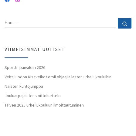
HAE
Ha
VIIMEISIMMÄT UUTISET
Sportti -päiväleiri 2026
Veitsiluodon Kisaveikot etsii ohjaajia lasten urheilukouluihin
Naisten kuntojumppa
Jouluarpajaisten voittoluettelo
Talven 2025 urheilukouluun ilmoittautuminen