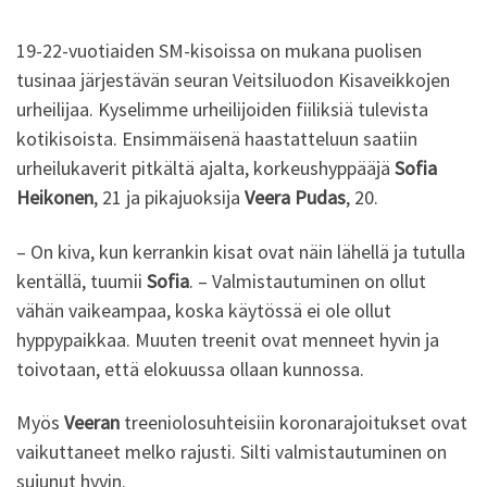
19-22-vuotiaiden SM-kisoissa on mukana puolisen
tusinaa järjestävän seuran Veitsiluodon Kisaveikkojen
urheilijaa. Kyselimme urheilijoiden fiiliksiä tulevista
kotikisoista. Ensimmäisenä haastatteluun saatiin
urheilukaverit pitkältä ajalta, korkeushyppääjä
Sofia
Heikonen
, 21 ja pikajuoksija
Veera Pudas
, 20.
– On kiva, kun kerrankin kisat ovat näin lähellä ja tutulla
kentällä, tuumii
Sofia
. – Valmistautuminen on ollut
vähän vaikeampaa, koska käytössä ei ole ollut
hyppypaikkaa. Muuten treenit ovat menneet hyvin ja
toivotaan, että elokuussa ollaan kunnossa.
Myös
Veeran
treeniolosuhteisiin koronarajoitukset ovat
vaikuttaneet melko rajusti. Silti valmistautuminen on
sujunut hyvin.