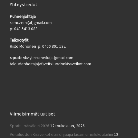
Yhteystiedot
Puheenjohtaja
sami.zerni(at)gmail.com
p: 040 5413 083
Talkootyöt
Risto Mononen p: 0400 891 132
s-posti
: vkv.yleisurheilu(at)gmail.com
taloudenhoitaja(at)veitsiluodonkisaveikot.com
Viimeisimmät uutiset
Sportti -päiväleiri 2026
12 toukokuun, 2026
Veitsiluodon Kisaveikot etsii ohjaajia lasten urheilukouluihin
12