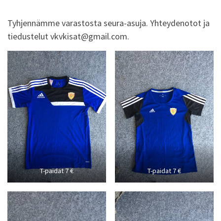
Tyhjennämme varastosta seura-asuja. Yhteydenotot ja
tiedustelut vkvkisat@gmail.com.
T-paidat 7 €
T-paidat 7 €