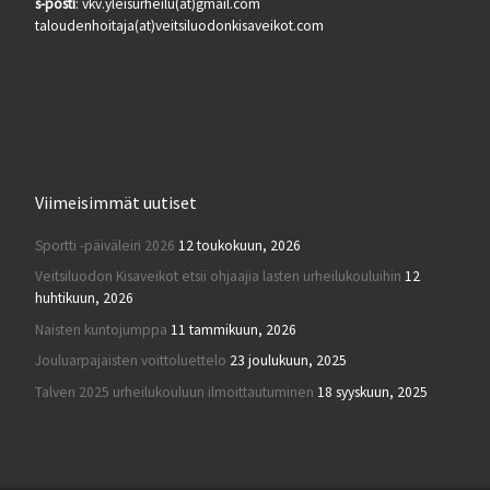
s-posti
: vkv.yleisurheilu(at)gmail.com
taloudenhoitaja(at)veitsiluodonkisaveikot.com
Viimeisimmät uutiset
Sportti -päiväleiri 2026
12 toukokuun, 2026
Veitsiluodon Kisaveikot etsii ohjaajia lasten urheilukouluihin
12
huhtikuun, 2026
Naisten kuntojumppa
11 tammikuun, 2026
Jouluarpajaisten voittoluettelo
23 joulukuun, 2025
Talven 2025 urheilukouluun ilmoittautuminen
18 syyskuun, 2025