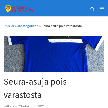
Skip to content
Search
Vali
Etusivu
»
Uncategorized
»
Seura-asuja pois varastosta
Seura-asuja pois
varastosta
Julkaistu
23 elokuun, 2021