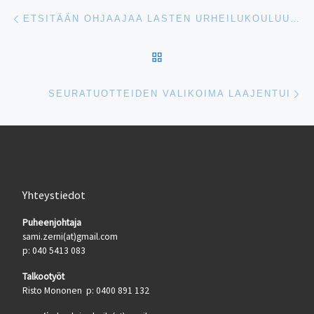
Artikkelien navigointi
Edellinen
ETSITÄÄN OHJAAJAA LASTEN URHEILUKOULUUN TALVIKAUDELLE!
ARTIKKELISIVULLE
Se
SEURATUOTTEIDEN VALIKOIMA LAAJENTUI
Yhteystiedot
Puheenjohtaja
sami.zerni(at)gmail.com
p: 040 5413 083
Talkootyöt
Risto Mononen p: 0400 891 132