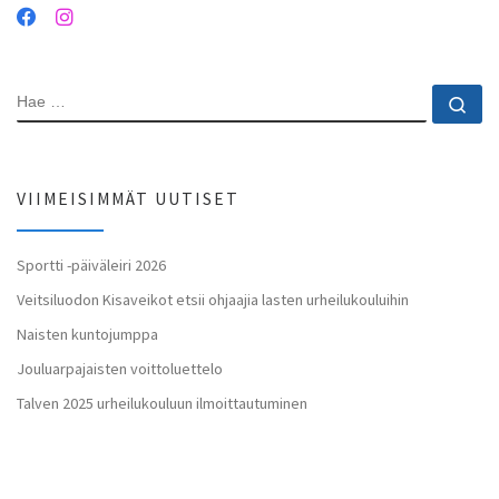
HAE
Ha
VIIMEISIMMÄT UUTISET
Sportti -päiväleiri 2026
Veitsiluodon Kisaveikot etsii ohjaajia lasten urheilukouluihin
Naisten kuntojumppa
Jouluarpajaisten voittoluettelo
Talven 2025 urheilukouluun ilmoittautuminen