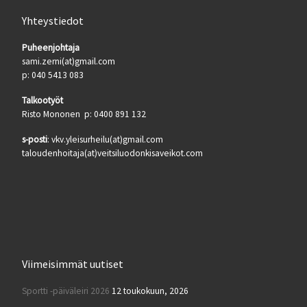
Yhteystiedot
Puheenjohtaja
sami.zerni(at)gmail.com
p: 040 5413 083
Talkootyöt
Risto Mononen p: 0400 891 132
s-posti
: vkv.yleisurheilu(at)gmail.com
taloudenhoitaja(at)veitsiluodonkisaveikot.com
Viimeisimmät uutiset
Sportti -päiväleiri 2026
12 toukokuun, 2026