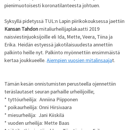
pienimuotoisesti koronatilanteesta johtuen.
Syksyllä pidetyssä TUL:n Lapin piirikokouksessa jaettiin
Kansan Tahdon
mitaliurheilijaplakaatti 2019
naisviestinjuoksijoille eli Ida, Mette, Veera, Tiina ja
Erika. Heidän estyessä jakotilaisuudesta annettiin
palkinto heille nyt. Palkinto myönnettiin ensimmäistä
kertaa joukkueelle.
Aiempien vuosien mitalinsaaja
t.
Tämän kesän onnistumisten perusteella ojennettiin
teräslautaset seuran parhaille urheilijoille;
* tyttöurheilija: Anniina Piipponen
* poikaurheilija: Onni Hirsivaara
* miesurheilija: Jani Kiiskilä
* vuoden urheilija: Mette Baas