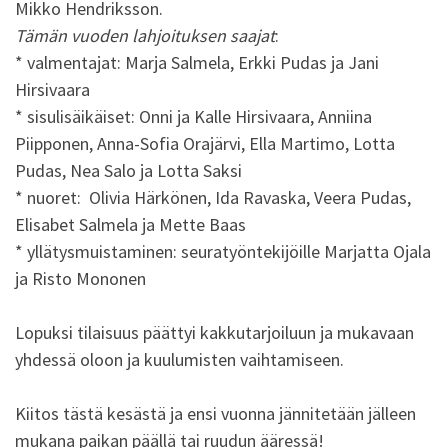
Mikko Hendriksson.
Tämän vuoden lahjoituksen saajat
:
* valmentajat: Marja Salmela, Erkki Pudas ja Jani
Hirsivaara
* sisulisäikäiset: Onni ja Kalle Hirsivaara, Anniina
Piipponen, Anna-Sofia Orajärvi, Ella Martimo, Lotta
Pudas, Nea Salo ja Lotta Saksi
* nuoret: Olivia Härkönen, Ida Ravaska, Veera Pudas,
Elisabet Salmela ja Mette Baas
* yllätysmuistaminen: seuratyöntekijöille Marjatta Ojala
ja Risto Mononen
Lopuksi tilaisuus päättyi kakkutarjoiluun ja mukavaan
yhdessä oloon ja kuulumisten vaihtamiseen.
Kiitos tästä kesästä ja ensi vuonna jännitetään jälleen
mukana paikan päällä tai ruudun ääressä!