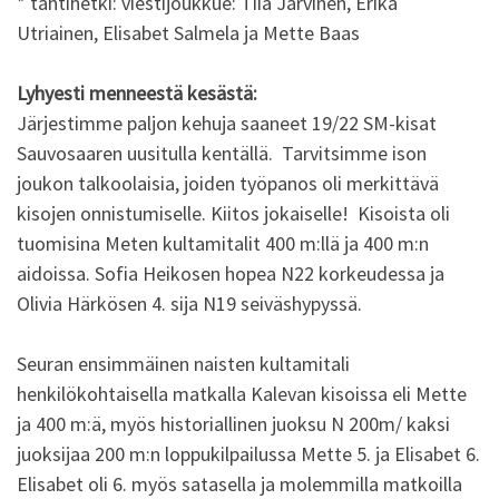
* tähtihetki: viestijoukkue: Tiia Järvinen, Erika
Utriainen, Elisabet Salmela ja Mette Baas
Lyhyesti menneestä kesästä:
Järjestimme paljon kehuja saaneet 19/22 SM-kisat
Sauvosaaren uusitulla kentällä. Tarvitsimme ison
joukon talkoolaisia, joiden työpanos oli merkittävä
kisojen onnistumiselle. Kiitos jokaiselle! Kisoista oli
tuomisina Meten kultamitalit 400 m:llä ja 400 m:n
aidoissa. Sofia Heikosen hopea N22 korkeudessa ja
Olivia Härkösen 4. sija N19 seiväshypyssä.
Seuran ensimmäinen naisten kultamitali
henkilökohtaisella matkalla Kalevan kisoissa eli Mette
ja 400 m:ä, myös historiallinen juoksu N 200m/ kaksi
juoksijaa 200 m:n loppukilpailussa Mette 5. ja Elisabet 6.
Elisabet oli 6. myös satasella ja molemmilla matkoilla