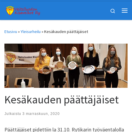
Skip to content
Search
Vali
Etusivu
»
Yleisurheilu
»
Kesäkauden päättäjäiset
Kesäkauden päättäjäiset
Julkaistu
3 marraskuun, 2020
Päättäjäiset pidettiin la 31.10. Rytikarin työväentalolla