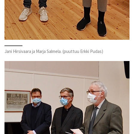
Jani Hirsivaara ja Marja Salmela. (puuttuu Erkki Pudas)