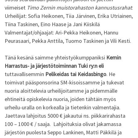
viimeiset
Timo Zernin muistorahaston kannustusrahat
:
Urheilijat: Sofia Heikonen, Tiia Järvinen, Erika Utriainen,
Tiina Taskinen, Eino Haase ja Jani Kiiskilä
Valmentajat/ohjaajat: Ari-Pekka Heikonen, Hannu
Peurasaari, Pekka Anttila, Tuomo Taskinen ja Vili Kesti.
Tänä kesänä saimme yhteistyökumppaniksi
Kemin
Harrastus- ja järjestötoiminnan Tuki ry:n eli
tuttavallisemmin
Pelikeidas tai Keidasbingo
. He
toimivat pääsponsorina SM-kisoissamme ja tukevat
nuoria aloittelevia urheilijoitamme ja pidemmälle
ehtineitä opiskelevia nuoria, joiden tähtäin myös
urheilu-uralla on korkealla ja tietenkin valmentajia.
Jaettava lahjoitus 5000 € jakautui ns. piikkarirahasta
100 – 1000 € / saaja. Lahjoituksia olivat jakamassa
järjestön puolesta Seppo Lankinen, Matti Päkkilä ja