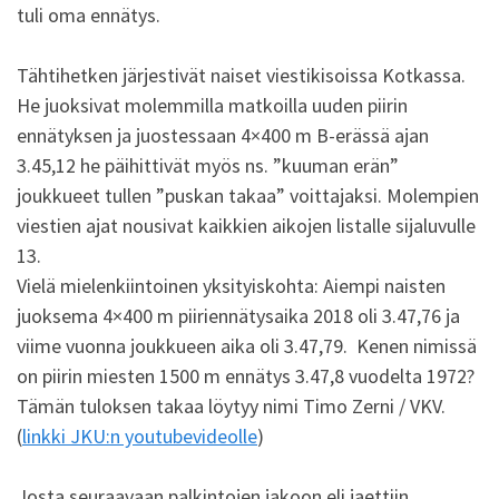
tuli oma ennätys.
Tähtihetken järjestivät naiset viestikisoissa Kotkassa.
He juoksivat molemmilla matkoilla uuden piirin
ennätyksen ja juostessaan 4×400 m B-erässä ajan
3.45,12 he päihittivät myös ns. ”kuuman erän”
joukkueet tullen ”puskan takaa” voittajaksi. Molempien
viestien ajat nousivat kaikkien aikojen listalle sijaluvulle
13.
Vielä mielenkiintoinen yksityiskohta: Aiempi naisten
juoksema 4×400 m piiriennätysaika 2018 oli 3.47,76 ja
viime vuonna joukkueen aika oli 3.47,79. Kenen nimissä
on piirin miesten 1500 m ennätys 3.47,8 vuodelta 1972?
Tämän tuloksen takaa löytyy nimi Timo Zerni / VKV.
(
linkki JKU:n youtubevideolle
)
Josta seuraavaan palkintojen jakoon eli jaettiin