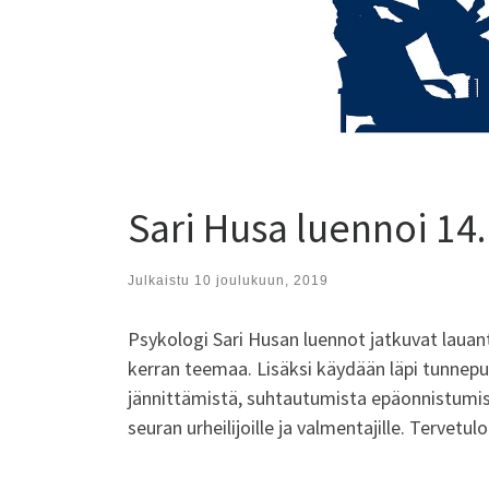
Sari Husa luennoi 14.
Julkaistu
10 joulukuun, 2019
Psykologi Sari Husan luennot jatkuvat lauant
kerran teemaa. Lisäksi käydään läpi tunnepuo
jännittämistä, suhtautumista epäonnistumisi
seuran urheilijoille ja valmentajille. Tervetu