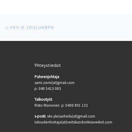
[…]
Artikkelien navigointi
Edellinen
VKV:N JOULUARPA
Yhteystiedot
Puheenjohtaja
sami.zerni(at)gmail.com
p: 040 5413 083
Talkootyöt
Risto Mononen p: 0400 891 132
s-posti
: vkv.yleisurheilu(at)gmail.com
taloudenhoitaja(at)veitsiluodonkisaveikot.com