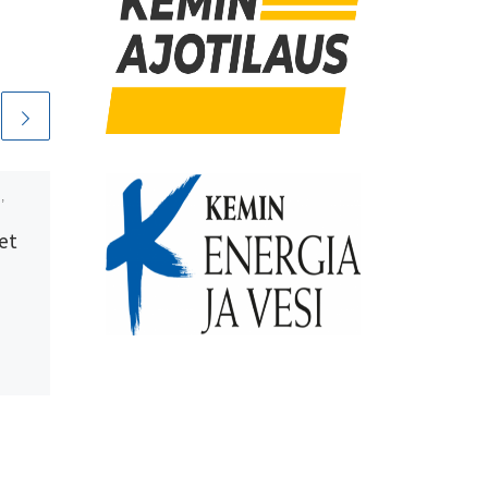
,
Julkaistu
12 huhtikuun,
2026
et
Veitsiluodon
Kisaveikot etsii
ohjaajia lasten
urheilukouluihin
Onko sinulla paloa pienten
listen
urheilija-alkujen ohjaamiseen
sat
ja kannustamiseen? Haluatko
kerryttää työkokemusta
eista
lasten ja nuorten