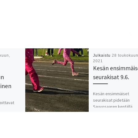
kuun,
Julkaistu
28 toukokuun
2021
Kesän ensimmäis
un
seurakisat 9.6.
minen
Kesän ensimmäiset
seurakisat pidetään
oittavat
Sauvosaaren kentällä
otiaat
keskiviikkona 9.6. Alueel
- 19:30
rajoitusten vuoksi 2.6. ki
n vetäjinä
päädyttiin perumaan.
u. Kemi
Lisätietoja kisoista ja laj
ralla 10+