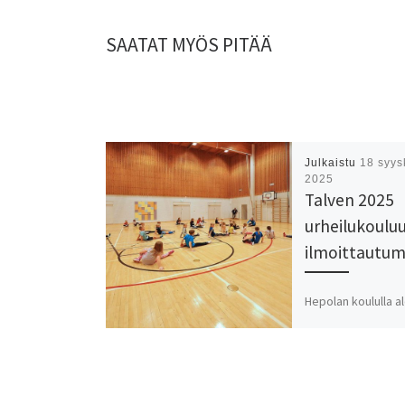
SAATAT MYÖS PITÄÄ
Julkaistu
18 syys
2025
Talven 2025
urheilukoulu
ilmoittautu
Hepolan koululla al
harjoitukset 7-9 vu
tiistaisin klo 18:15
alkaen 7.10. Ryhmä
ovat Lotta ja Mintt
Areenan juoksusuo