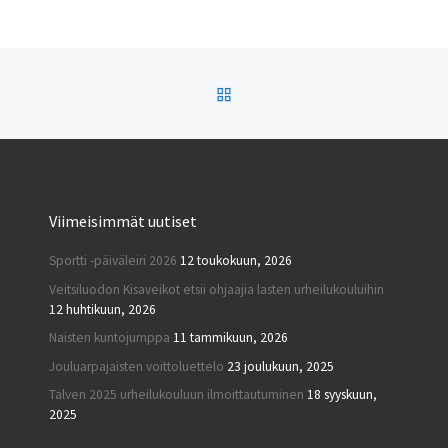
löytyy tästä. Laji […]
ARTIKKELISIVULLE
Viimeisimmät uutiset
Sportti -päiväleiri 2026
12 toukokuun, 2026
Veitsiluodon Kisaveikot etsii ohjaajia lasten urheilukouluihin
12 huhtikuun, 2026
Naisten kuntojumppa
11 tammikuun, 2026
Jouluarpajaisten voittoluettelo
23 joulukuun, 2025
Talven 2025 urheilukouluun ilmoittautuminen
18 syyskuun,
2025