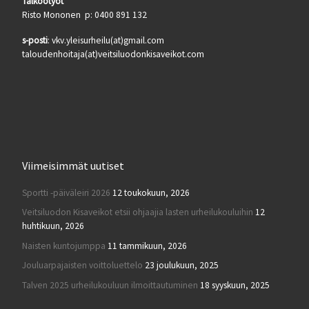
Talkootyöt
Risto Mononen p: 0400 891 132
s-posti
: vkv.yleisurheilu(at)gmail.com
taloudenhoitaja(at)veitsiluodonkisaveikot.com
Viimeisimmät uutiset
Sportti -päiväleiri 2026
12 toukokuun, 2026
Veitsiluodon Kisaveikot etsii ohjaajia lasten urheilukouluihin
12
huhtikuun, 2026
Naisten kuntojumppa
11 tammikuun, 2026
Jouluarpajaisten voittoluettelo
23 joulukuun, 2025
Talven 2025 urheilukouluun ilmoittautuminen
18 syyskuun, 2025