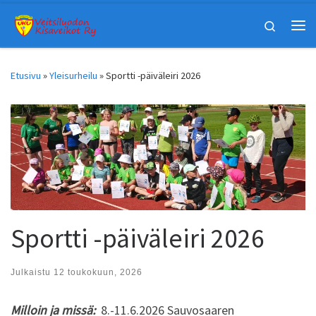
Skip to content
Search
Vali
Etusivu
»
Yleisurheilu
»
Sportti -päiväleiri 2026
Sportti -päiväleiri 2026
Julkaistu
12 toukokuun, 2026
Milloin ja missä:
8.-11.6.2026 Sauvosaaren