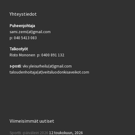
Yhteystiedot
Puheenjohtaja
sami.zerni(at)gmail.com
p: 040 5413 083
Talkootyöt
Risto Mononen p: 0400 891 132
s-posti
: vkv.yleisurheilu(at)gmail.com
taloudenhoitaja(at)veitsiluodonkisaveikot.com
Viimeisimmät uutiset
Sportti -päiväleiri 2026
12 toukokuun, 2026