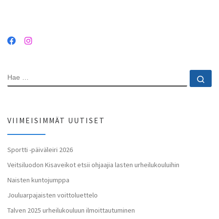
HAE
Ha
VIIMEISIMMÄT UUTISET
Sportti -päiväleiri 2026
Veitsiluodon Kisaveikot etsii ohjaajia lasten urheilukouluihin
Naisten kuntojumppa
Jouluarpajaisten voittoluettelo
Talven 2025 urheilukouluun ilmoittautuminen