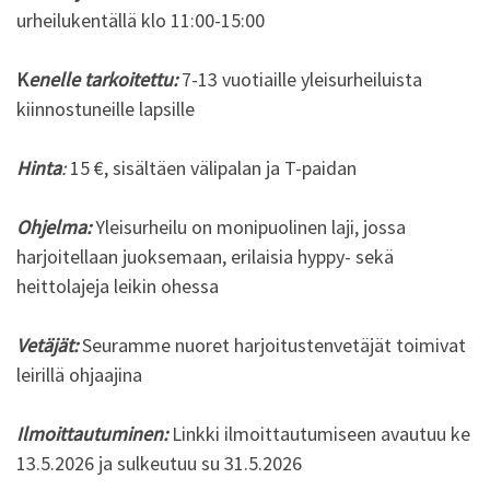
urheilukentällä klo 11:00-15:00
K
enelle tarkoitettu:
7-13 vuotiaille yleisurheiluista
kiinnostuneille lapsille
Hinta
:
15 €, sisältäen välipalan ja T-paidan
Ohjelma:
Yleisurheilu on monipuolinen laji, jossa
harjoitellaan juoksemaan, erilaisia hyppy- sekä
heittolajeja leikin ohessa
Vetäjät:
Seuramme nuoret harjoitustenvetäjät toimivat
leirillä ohjaajina
Ilmoittautuminen:
Linkki ilmoittautumiseen avautuu ke
13.5.2026 ja sulkeutuu su 31.5.2026