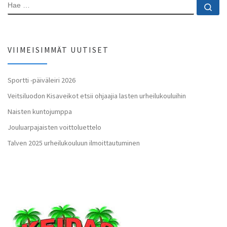
HAE
Ha
VIIMEISIMMÄT UUTISET
Sportti -päiväleiri 2026
Veitsiluodon Kisaveikot etsii ohjaajia lasten urheilukouluihin
Naisten kuntojumppa
Jouluarpajaisten voittoluettelo
Talven 2025 urheilukouluun ilmoittautuminen