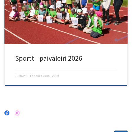
kiinnostuneille lapsille Hinta: 15 €, sisältäen välipalan ja T-paidan
Ohjelma: Yleisurheilu on monipuolinen laji, jossa harjoitellaan
juoksemaan, erilaisia hyppy- sekä heittolajeja leikin ohessa
Vetäjät: Seuramme nuoret harjoitustenvetäjät […]
Sportti -päiväleiri 2026
Julkaistu
12 toukokuun, 2026