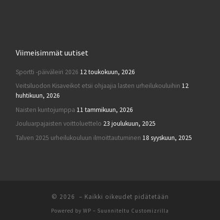
Viimeisimmät uutiset
Sportti -päiväleiri 2026
12 toukokuun, 2026
Veitsiluodon Kisaveikot etsii ohjaajia lasten urheilukouluihin
12
huhtikuun, 2026
Naisten kuntojumppa
11 tammikuun, 2026
Jouluarpajaisten voittoluettelo
23 joulukuun, 2025
Talven 2025 urheilukouluun ilmoittautuminen
18 syyskuun, 2025
© 2026
– Kaikki oikeudet pidätetään
Powered by
WP
– Suunniteltu
Customizrilla