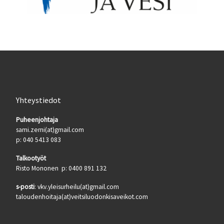
Yhteystiedot
Puheenjohtaja
sami.zerni(at)gmail.com
p: 040 5413 083
Talkootyöt
Risto Mononen p: 0400 891 132
s-posti
: vkv.yleisurheilu(at)gmail.com
taloudenhoitaja(at)veitsiluodonkisaveikot.com