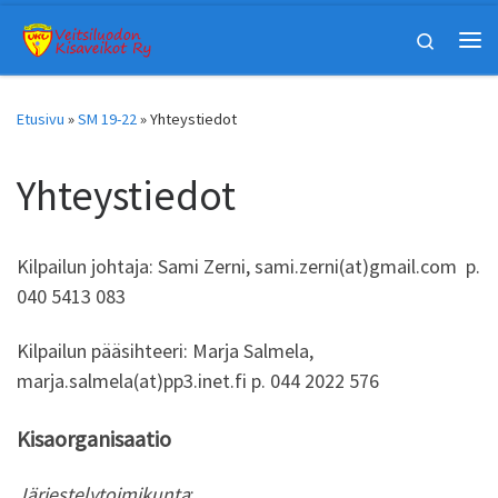
Skip to content
Search
Vali
Etusivu
»
SM 19-22
»
Yhteystiedot
Yhteystiedot
Kilpailun johtaja: Sami Zerni, sami.zerni(at)gmail.com p.
040 5413 083
Kilpailun pääsihteeri: Marja Salmela,
marja.salmela(at)pp3.inet.fi p. 044 2022 576
Kisaorganisaatio
Järjestelytoimikunta
: