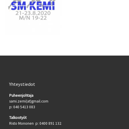
Yhteystiedot
Puheenjohtaja
sami.zerni(at)gmail.com
p: 040 5413 083
Talkootyöt
Risto Mononen p: 0400 891 132