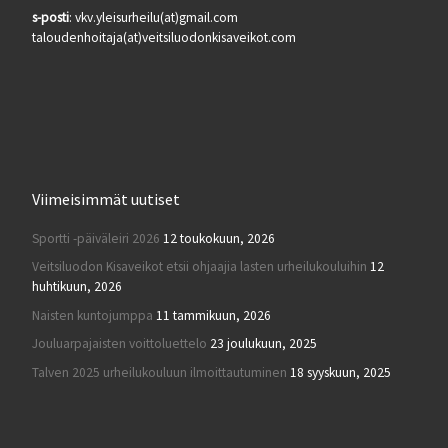
s-posti
: vkv.yleisurheilu(at)gmail.com
taloudenhoitaja(at)veitsiluodonkisaveikot.com
Viimeisimmät uutiset
Sportti -päiväleiri 2026
12 toukokuun, 2026
Veitsiluodon Kisaveikot etsii ohjaajia lasten urheilukouluihin
12
huhtikuun, 2026
Naisten kuntojumppa
11 tammikuun, 2026
Jouluarpajaisten voittoluettelo
23 joulukuun, 2025
Talven 2025 urheilukouluun ilmoittautuminen
18 syyskuun, 2025