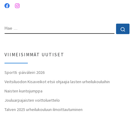
HAE
Ha
VIIMEISIMMÄT UUTISET
Sportti -päiväleiri 2026
Veitsiluodon Kisaveikot etsii ohjaajia lasten urheilukouluihin
Naisten kuntojumppa
Jouluarpajaisten voittoluettelo
Talven 2025 urheilukouluun ilmoittautuminen