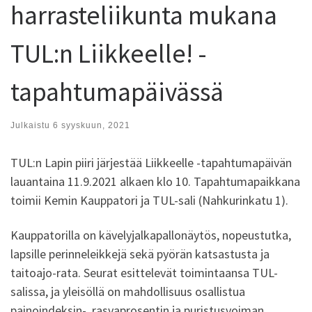
harrasteliikunta mukana
TUL:n Liikkeelle! -
tapahtumapäivässä
Julkaistu
6 syyskuun, 2021
TUL:n Lapin piiri järjestää Liikkeelle -tapahtumapäivän
lauantaina 11.9.2021 alkaen klo 10. Tapahtumapaikkana
toimii Kemin Kauppatori ja TUL-sali (Nahkurinkatu 1).
Kauppatorilla on kävelyjalkapallonäytös, nopeustutka,
lapsille perinneleikkejä sekä pyörän katsastusta ja
taitoajo-rata. Seurat esittelevät toimintaansa TUL-
salissa, ja yleisöllä on mahdollisuus osallistua
painoindeksin-, rasvaprosentin ja puristusvoiman