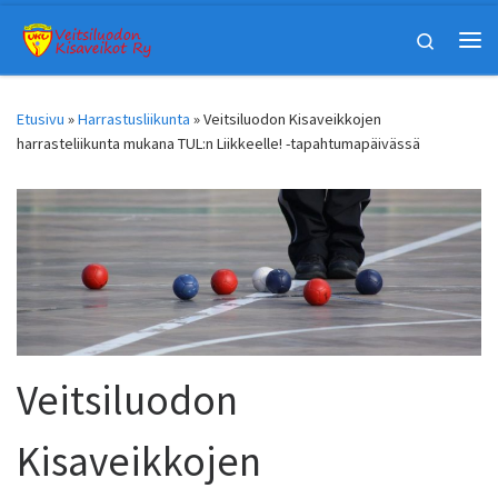
Skip to content
Search
Vali
Etusivu
»
Harrastusliikunta
»
Veitsiluodon Kisaveikkojen
harrasteliikunta mukana TUL:n Liikkeelle! -tapahtumapäivässä
Veitsiluodon
Kisaveikkojen