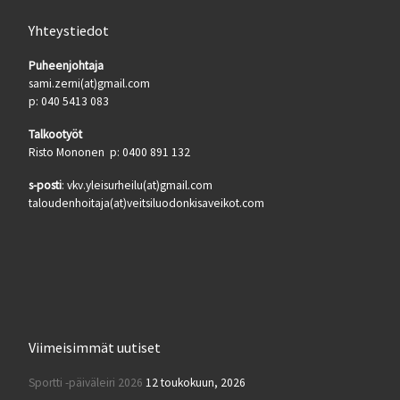
Yhteystiedot
Puheenjohtaja
sami.zerni(at)gmail.com
p: 040 5413 083
Talkootyöt
Risto Mononen p: 0400 891 132
s-posti
: vkv.yleisurheilu(at)gmail.com
taloudenhoitaja(at)veitsiluodonkisaveikot.com
Viimeisimmät uutiset
Sportti -päiväleiri 2026
12 toukokuun, 2026