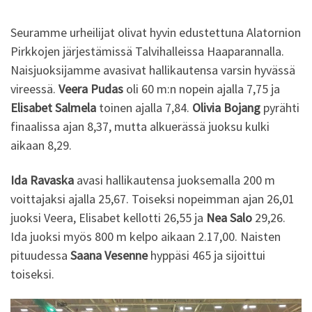
Seuramme urheilijat olivat hyvin edustettuna Alatornion
Pirkkojen järjestämissä Talvihalleissa Haaparannalla.
Naisjuoksijamme avasivat hallikautensa varsin hyvässä
vireessä.
Veera Pudas
oli 60 m:n nopein ajalla 7,75 ja
Elisabet Salmela
toinen ajalla 7,84.
Olivia Bojang
pyrähti
finaalissa ajan 8,37, mutta alkuerässä juoksu kulki
aikaan 8,29.
Ida Ravaska
avasi hallikautensa juoksemalla 200 m
voittajaksi ajalla 25,67. Toiseksi nopeimman ajan 26,01
juoksi Veera, Elisabet kellotti 26,55 ja
Nea Salo
29,26.
Ida juoksi myös 800 m kelpo aikaan 2.17,00. Naisten
pituudessa
Saana Vesenne
hyppäsi 465 ja sijoittui
toiseksi.