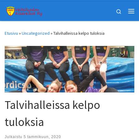
Skip to content
Search
Vali
Etusivu
»
Uncategorized
»
Talvihalleissa kelpo tuloksia
Talvihalleissa kelpo
tuloksia
Julkaistu
5 tammikuun, 2020