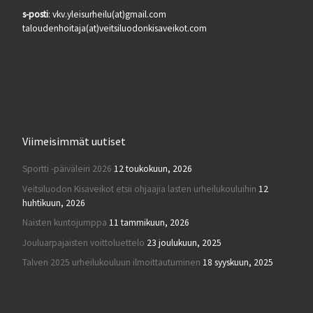
s-posti
: vkv.yleisurheilu(at)gmail.com
taloudenhoitaja(at)veitsiluodonkisaveikot.com
Viimeisimmät uutiset
Sportti -päiväleiri 2026
12 toukokuun, 2026
Veitsiluodon Kisaveikot etsii ohjaajia lasten urheilukouluihin
12
huhtikuun, 2026
Naisten kuntojumppa
11 tammikuun, 2026
Jouluarpajaisten voittoluettelo
23 joulukuun, 2025
Talven 2025 urheilukouluun ilmoittautuminen
18 syyskuun, 2025