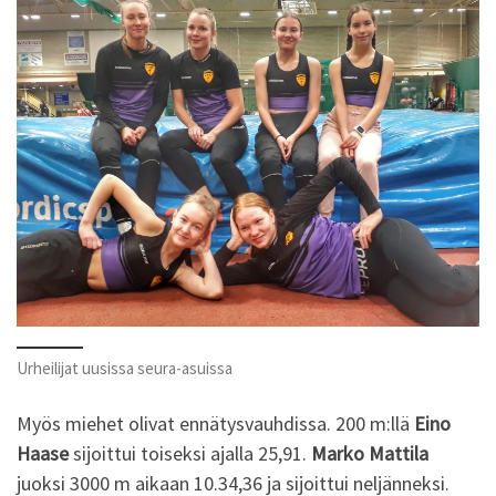
Urheilijat uusissa seura-asuissa
Myös miehet olivat ennätysvauhdissa. 200 m:llä
Eino
Haase
sijoittui toiseksi ajalla 25,91.
Marko Mattila
juoksi 3000 m aikaan 10.34,36 ja sijoittui neljänneksi.