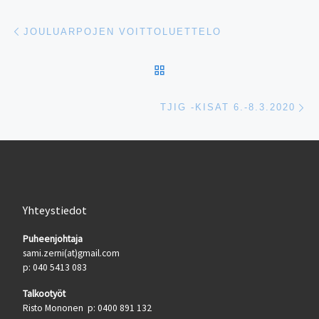
Artikkelien navigointi
Edellinen
JOULUARPOJEN VOITTOLUETTELO
ARTIKKELISIVULLE
Se
TJIG -KISAT 6.-8.3.2020
Yhteystiedot
Puheenjohtaja
sami.zerni(at)gmail.com
p: 040 5413 083
Talkootyöt
Risto Mononen p: 0400 891 132