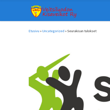
Skip to content
Etusivu
»
Uncategorized
»
Seurakisan tulokset