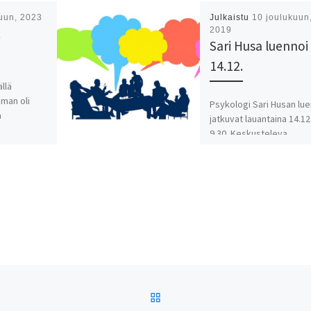
uun, 2023
Julkaistu
10 joulukuun
t
2019
Sari Husa luennoi
14.12.
llä
eman oli
Psykologi Sari Husan lu
a
jatkuvat lauantaina 14.12
9.30. Keskusteleva
ta niistä
luentosarja jatkaa edell
aatiin vietyä
kerran teemaa. Lisäksi
[…]
käydään läpi tunnepuole
asioita kuten tilanteen 
ARTIKKELISIVULLE