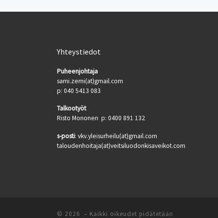
Yhteystiedot
Puheenjohtaja
sami.zerni(at)gmail.com
p: 040 5413 083
Talkootyöt
Risto Mononen p: 0400 891 132
s-posti
: vkv.yleisurheilu(at)gmail.com
taloudenhoitaja(at)veitsiluodonkisaveikot.com
© 2026
– Kaikki oikeudet pidätetään