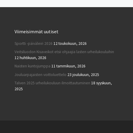
Viimeisimmät uutiset
Sportti -päiväleiri 2026
12 toukokuun, 2026
Veitsiluodon Kisaveikot etsii ohjaajia lasten urheilukouluihin
12 huhtikuun, 2026
Naisten kuntojumppa
11 tammikuun, 2026
Jouluarpajaisten voittoluettelo
23 joulukuun, 2025
Talven 2025 urheilukouluun ilmoittautuminen
18 syyskuun,
2025