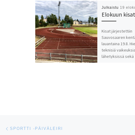
Julkaistu
19 elok
Elokuun kisa
Kisat järjestettiin
Sauvosaaren kentä
lauantaina 19.8. Hi
teknisiä vaikeuksi
lähetyksissä sekä
kuulutuksessa, mut
selvittiin ja kisat s
kauniissa säässä 
Artikkelien navigointi
Edellinen
SPORTTI -PÄIVÄLEIRI