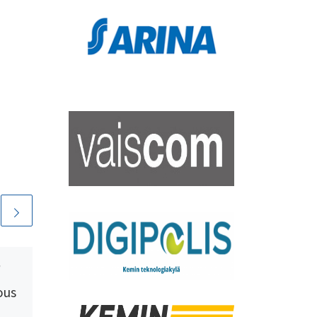
,
Julkaistu
12 maaliskuun,
2020
ous
Kevätkokous