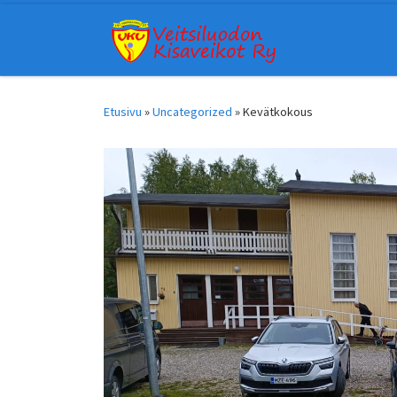
Skip to content
Etusivu
»
Uncategorized
»
Kevätkokous