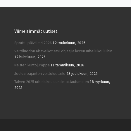
Viimeisimmät uutiset
Sportti -päiväleiri 2026
12 toukokuun, 2026
Veitsiluodon Kisaveikot etsii ohjaajia lasten urheilukouluihin
12 huhtikuun, 2026
Naisten kuntojumppa
11 tammikuun, 2026
Jouluarpajaisten voittoluettelo
23 joulukuun, 2025
Talven 2025 urheilukouluun ilmoittautuminen
18 syyskuun,
2025