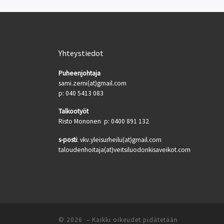
Yhteystiedot
Puheenjohtaja
sami.zerni(at)gmail.com
p: 040 5413 083
Talkootyöt
Risto Mononen p: 0400 891 132
s-posti
: vkv.yleisurheilu(at)gmail.com
taloudenhoitaja(at)veitsiluodonkisaveikot.com
© 2026
– Kaikki oikeudet pidätetään