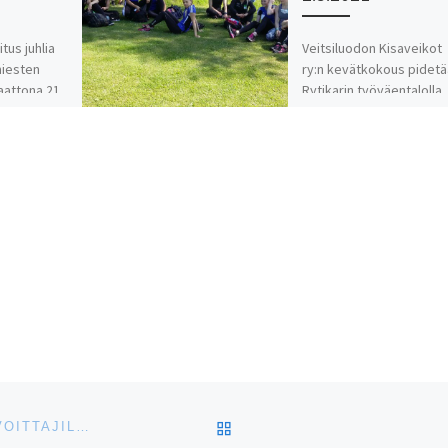
itus juhlia
Veitsiluodon Kisaveikot
miesten
ry:n kevätkokous pidet
 aattona 21.
Rytikarin työväentalolla
ainen sää
(Rytikatu 27) 2.5.2021 kel
alkaen. Kokouksessa
.6. klo
käsitellään yhdistyksen
 […]
sääntöjen määräämät asi
Huomioidaan koronaan
liittyvät asiat […]
ARTIKKELISIVULLE
JOULUARPOJEN PALKINNOT ON ARVOTTU. ONNEA VOITTAJILLE!