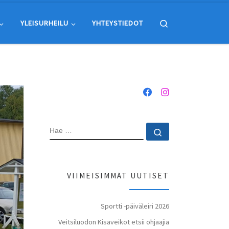
Search
YLEISURHEILU
YHTEYSTIEDOT
HAE
Hae …
VIIMEISIMMÄT UUTISET
Sportti -päiväleiri 2026
Veitsiluodon Kisaveikot etsii ohjaajia