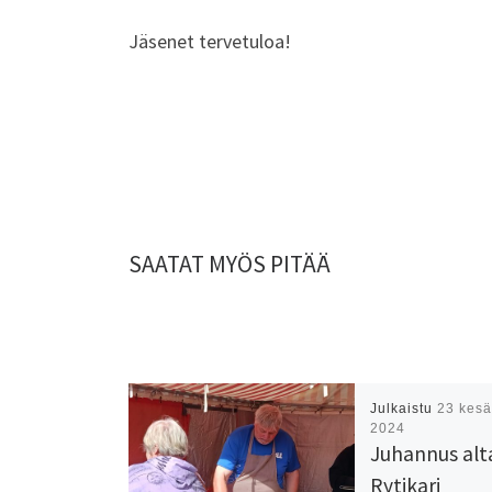
Jäsenet tervetuloa!
SAATAT MYÖS PITÄÄ
Julkaistu
23 kesä
2024
Juhannus alta
Rytikari