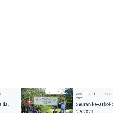
kuun,
Julkaistu
21 huhtikuun
2021
illa,
Seuran kevätkok
2.5.2021