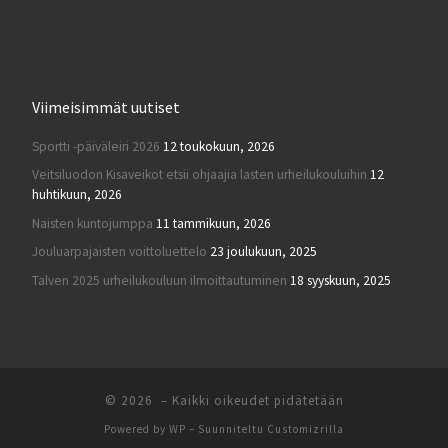
Viimeisimmät uutiset
Sportti -päiväleiri 2026
12 toukokuun, 2026
Veitsiluodon Kisaveikot etsii ohjaajia lasten urheilukouluihin
12
huhtikuun, 2026
Naisten kuntojumppa
11 tammikuun, 2026
Jouluarpajaisten voittoluettelo
23 joulukuun, 2025
Talven 2025 urheilukouluun ilmoittautuminen
18 syyskuun, 2025
© 2026
– Kaikki oikeudet pidätetään
Powered by
WP
– Suunniteltu
Customizrilla