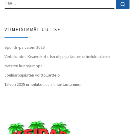
HAE
Ha
VIIMEISIMMÄT UUTISET
Sportti -päiväleiri 2026
Veitsiluodon Kisaveikot etsii ohjaajia lasten urheilukouluihin
Naisten kuntojumppa
Jouluarpajaisten voittoluettelo
Talven 2025 urheilukouluun ilmoittautuminen