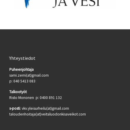
Yhteystiedot
Puheenjohtaja
sami.zerni(at)gmail.com
p: 040 5413 083
Talkootyöt
Risto Mononen p: 0400 891 132
s-posti
: vkv.yleisurheilu(at)gmail.com
taloudenhoitaja(at)veitsiluodonkisaveikot.com