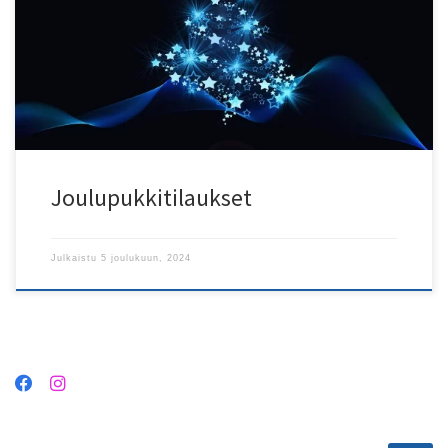
Minimitaksa on 50 €, joka maksetaan joulupukille käynnin
yhteydessä. Tontut päivystävät klo 18:00 – 20:00 perjantaina 20.12.
asti tai niin kauan kuin aikoja alueelle riittää. Pia 040 519 8981 * […]
Joulupukkitilaukset
Julkaistu
5 joulukuun, 2024