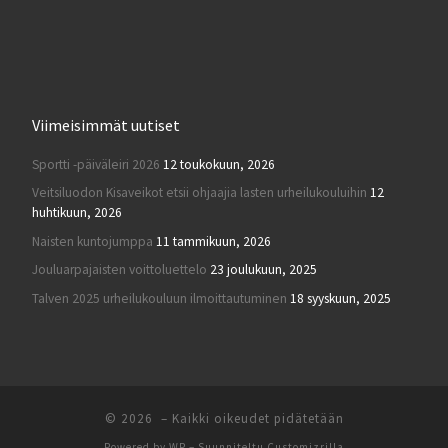
Viimeisimmät uutiset
Sportti -päiväleiri 2026
12 toukokuun, 2026
Veitsiluodon Kisaveikot etsii ohjaajia lasten urheilukouluihin
12
huhtikuun, 2026
Naisten kuntojumppa
11 tammikuun, 2026
Jouluarpajaisten voittoluettelo
23 joulukuun, 2025
Talven 2025 urheilukouluun ilmoittautuminen
18 syyskuun, 2025
© 2026
– Kaikki oikeudet pidätetään
Powered by
WP
– Suunniteltu
Customizrilla