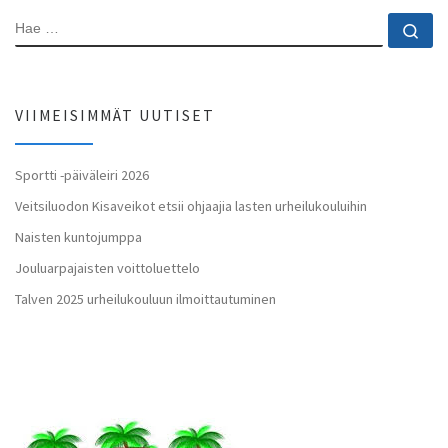
HAE
Ha
VIIMEISIMMÄT UUTISET
Sportti -päiväleiri 2026
Veitsiluodon Kisaveikot etsii ohjaajia lasten urheilukouluihin
Naisten kuntojumppa
Jouluarpajaisten voittoluettelo
Talven 2025 urheilukouluun ilmoittautuminen