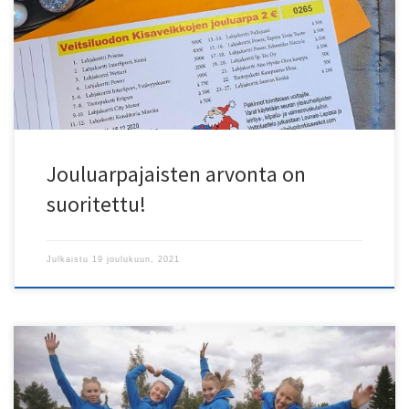
palkintojen lahjoituksista sekä aktiivisia arpamyyjiä toimintaan
osallistumisesta. Palkinnot toimitetaan voittajille! Toivotamme
liikunnallista tulevaa vuotta 2022 kaikille! Veitsiluodon Kisaveikot
ry:n […]
Jouluarpajaisten arvonta on
suoritettu!
Julkaistu
19 joulukuun, 2021
Seurasiirrot kuuluvat yleisurheilun syksyyn. Tänä syksynä pari