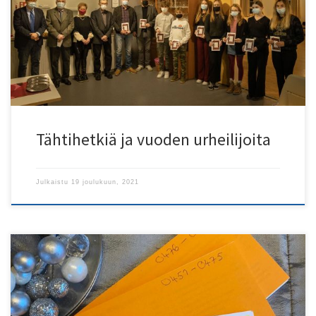
myöntämät tunnustuspalkinnot, Kemin Harrastus- ja
Järjestötoiminnan Tuki ry.:n myöntämät palkinnot sekä Suomen
Työväen Urheiluliitto TUL ry:n Kultainen Seuratyö -ansiomerkki.
Seuran myöntämät tunnustuspalkinnot 2021: Vuoden
urheilija: Mette Baas […]
Tähtihetkiä ja vuoden urheilijoita
Julkaistu
19 joulukuun, 2021
Koneellinen arvonta suoritettiin Kemin poliisiasemalla 16.12.2021
lupasihteeri Annika Keskitalon toimesta. Kiitämme arvan ostaneita
seuratoiminnan tukemisesta ja yhteistyökumppaneitamme