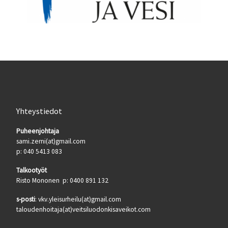
Yhteystiedot
Puheenjohtaja
sami.zerni(at)gmail.com
p: 040 5413 083
Talkootyöt
Risto Mononen p: 0400 891 132
s-posti
: vkv.yleisurheilu(at)gmail.com
taloudenhoitaja(at)veitsiluodonkisaveikot.com