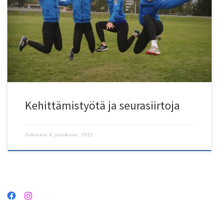
urheilijaa seurastamme pyrähtää kohti uusia tuulia. Nimekkäin
seuran vaihtaja on Joensuussa asuva, Kalevan Kisojen
kaksinkertainen naisten 400 metrin voittaja Mette Baas, joka
edustaa jatkossa Joensuun Katajaa. Seurana olemme erittäin […]
Kehittämistyötä ja seurasiirtoja
Julkaistu
8 joulukuun, 2021