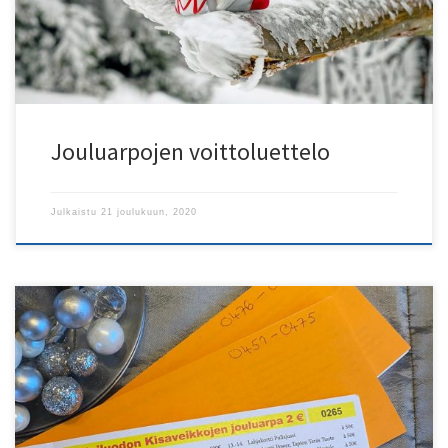
tietenkin arvanmyyjiä. Palkinnot toimitetaan voittajille! Toivotamme
mukavaa joulua ja liikunnallista tulevaa vuotta 2021 […]
Jouluarpojen voittoluettelo
Julkaistu
21 joulukuun, 2020
VKVn perinteiset jouluarvat ovat taas täällä Näitä arpoja on mukava
myydä: hinta on edullinen, palkinnot hienoja ja tuotto menee
lasten ja nuorten harrastuksen tukemiseen. Jos haluat ottaa
arpanippuja myyntiin, ota yhteyttä p: 040 8369741 / Annamari tai