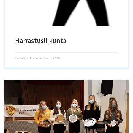
Harrastusliikunta
Julkaistu
9 marraskuun, 2020
Päättäjäiset pidettiin la 31.10. Rytikarin työväentalolla
pienimuotoisesti koronatilanteesta johtuen. Syksyllä pidetyssä
TUL:n Lapin piirikokouksessa jaettiin Kansan Tahdon
mitaliurheilijaplakaatti 2019 naisviestinjuoksijoille eli Ida, Mette,
Veera, Tiina ja Erika. Heidän estyessä jakotilaisuudesta annettiin