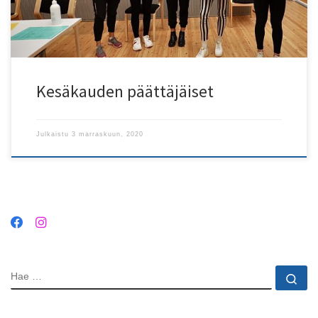
palkinto heille nyt. Palkinto myönnettiin […]
Kesäkauden päättäjäiset
Julkaistu
3 marraskuun, 2020
HAE
Ha