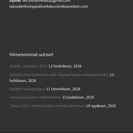
s-posti
: vkv.yleisurheilu(at)gmail.com
taloudenhoitaja(at)veitsiluodonkisaveikot.com
Viimeisimmät uutiset
Sportti -päiväleiri 2026
12 toukokuun, 2026
Veitsiluodon Kisaveikot etsii ohjaajia lasten urheilukouluihin
12
huhtikuun, 2026
Naisten kuntojumppa
11 tammikuun, 2026
Jouluarpajaisten voittoluettelo
23 joulukuun, 2025
Talven 2025 urheilukouluun ilmoittautuminen
18 syyskuun, 2025