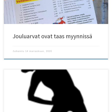
[…]
Jouluarvat ovat taas myynnissä
Julkaistu
14 marraskuun, 2020
Olemme suositusten mukaisesti tauolla pari viikkoa; ma 23.11.
jumppa alkaa poikkeuksellisesti 16:45 ja boccia su 22.11. klo 16:00.
Seurataan tilannetta ja tiedotetaan muutoksista.