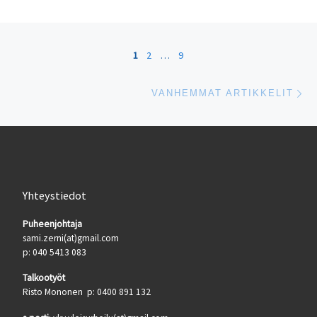
Artikkelien navigointi
1
2
…
9
Va
VANHEMMAT ARTIKKELIT
Yhteystiedot
Puheenjohtaja
sami.zerni(at)gmail.com
p: 040 5413 083
Talkootyöt
Risto Mononen p: 0400 891 132