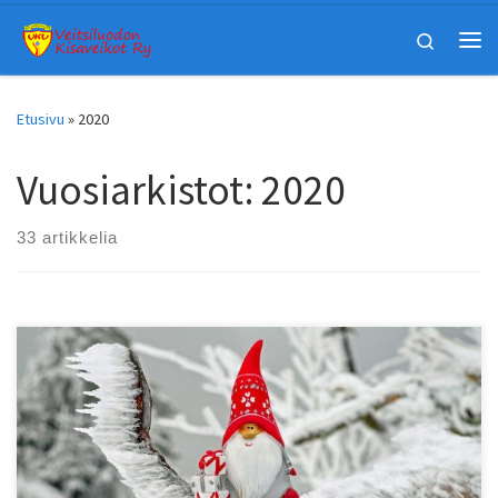
Skip to content
Search
Vali
Etusivu
»
2020
Vuosiarkistot:
2020
33 artikkelia
Veitsiluodon Kisaveikkojen jouluarvat on arvottu. Koneellinen
arvonta suoritettiin Kemin poliisiasemalla 17.12.2020. Valvojana
toimi Jaana Kekäläinen. Kiitämme arvan ostaneita ja
yhteistyökumppaneitamme palkintojen lahjoituksista sekä