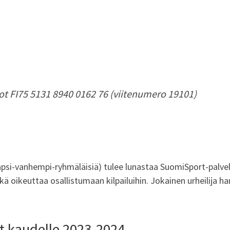
ot FI75 5131 8940 0162 76 (viitenumero 19101)
 lapsi-vanhempi-ryhmäläisiä) tulee lunastaa SuomiSport-palve
kä oikeuttaa osallistumaan kilpailuihin. Jokainen urheilija ha
at kaudelle 2023-2024