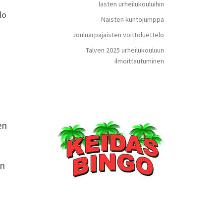
lasten urheilukouluihin
lo
Naisten kuntojumppa
Jouluarpajaisten voittoluettelo
Talven 2025 urheilukouluun
ilmoittautuminen
en
in