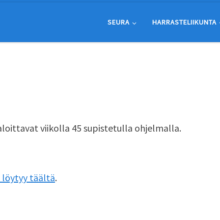
SEURA
HARRASTELIIKUNTA
oittavat viikolla 45 supistetulla ohjelmalla.
löytyy täältä
.