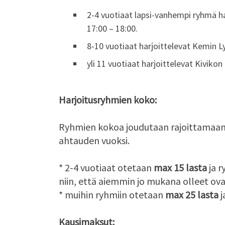
2-4 vuotiaat lapsi-vanhempi ryhmä ha
17:00 – 18:00.
8-10 vuotiaat harjoittelevat Kemin Lys
yli 11 vuotiaat harjoittelevat Kivikon
Harjoitusryhmien koko:
Ryhmien kokoa joudutaan rajoittamaan, jo
ahtauden vuoksi.
* 2-4 vuotiaat otetaan
max 15 lasta
ja r
niin, että aiemmin jo mukana olleet ovat
* muihin ryhmiin otetaan
max 25 lasta
j
Kausimaksut: