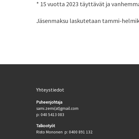
* 15 vuotta 2023 täyttävät ja vanhemm
Jäsenmaksu laskutetaan tammi-helmikuun
Yhteystiedot
Puheenjohtaja
sami.zerni(at)gmail.com
p: 040 5413 083
Talkootyöt
Risto Mononen p: 0400 891 132