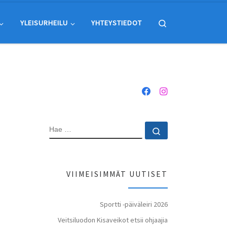
Search
YLEISURHEILU
YHTEYSTIEDOT
HAE
Hae …
VIIMEISIMMÄT UUTISET
Sportti -päiväleiri 2026
Veitsiluodon Kisaveikot etsii ohjaajia