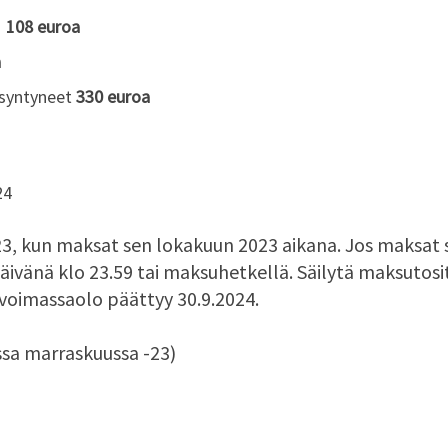
t
108 euroa
a
 syntyneet
330 euroa
24
23, kun maksat sen lokakuun 2023 aikana. Jos maksat 
änä klo 23.59 tai maksuhetkellä. Säilytä maksutosi
 voimassaolo päättyy 30.9.2024.
ssa marraskuussa -23)