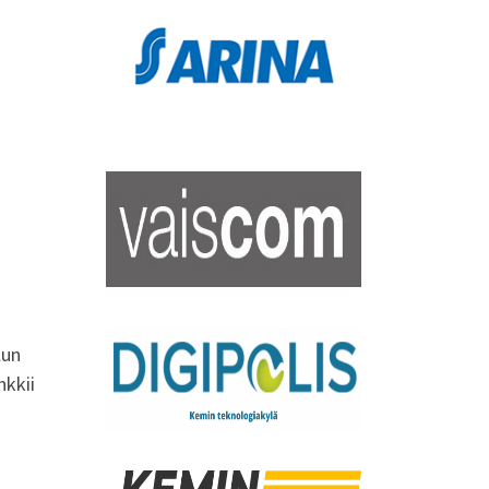
lun
nkkii