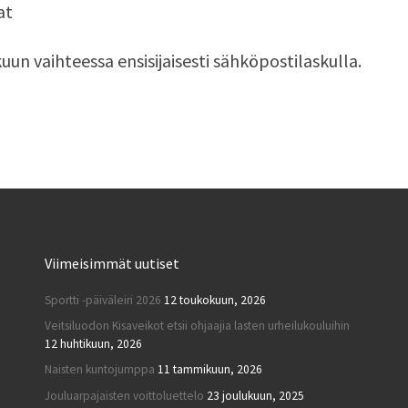
at
 vaihteessa ensisijaisesti sähköpostilaskulla.
Viimeisimmät uutiset
Sportti -päiväleiri 2026
12 toukokuun, 2026
Veitsiluodon Kisaveikot etsii ohjaajia lasten urheilukouluihin
12 huhtikuun, 2026
Naisten kuntojumppa
11 tammikuun, 2026
Jouluarpajaisten voittoluettelo
23 joulukuun, 2025